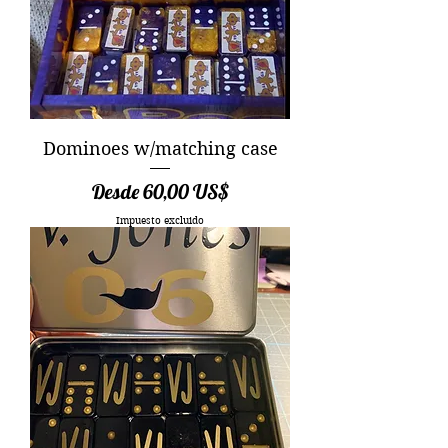
Dominoes w/matching case
Precio de oferta
Desde
60,00 US$
Impuesto excluido