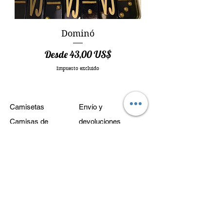
Dominó
Precio de oferta
Desde
43,00 US$
Impuesto excluido
Camisetas
Envío y
Camisas de
devoluciones
diamantes de
Política de la tienda
imitación
Métodos de pago
Vasos
Preguntas más
Dominó
frecuentes
Lugar brillante
astuto