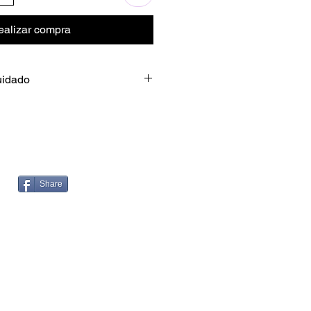
ealizar compra
uidado
dado de los vasos
icamente
vajillas o microondas.
remo
Share