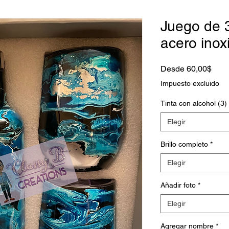
Juego de 3
acero inox
Prec
Desde
60,00$
de
Impuesto excluido
ofert
Tinta con alcohol (3)
Elegir
Brillo completo
*
Elegir
Añadir foto
*
Elegir
Agregar nombre
*