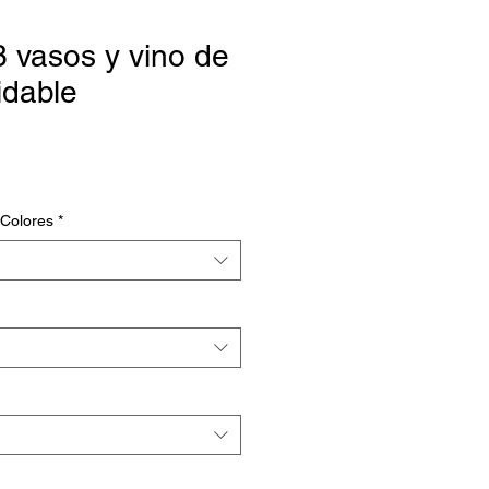
 vasos y vino de
idable
io
a
 Colores
*