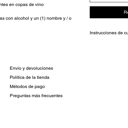
antes en copas de vino
R
tas con alcohol y un (1) nombre y / o
Instrucciones de c
Instrucciones de cui
Lavar a mano ún
No remojar
No apto para lava
Evite el calor ext
Envío y devoluciones
Evite dejar caer
Política de la tienda
Métodos de pago
Preguntas más frecuentes