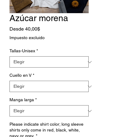
Azúcar morena
Precio
Desde
40,00$
de
Impuesto excluido
oferta
Tallas-Unisex
*
Cuello en V
*
Manga larga
*
Please indicate shirt color; long sleeve
shirts only come in red, black, white,
navy or grey.
*