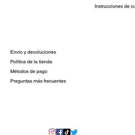
Instrucciones de c
Lavar prenda De 
Elija configuraci
tibia para el lava
Use un detergent
Secar a temperatu
secar.
Envío y devoluciones
No planchar direc
Política de la tienda
transferencia de c
Métodos de pago
Preguntas más frecuentes