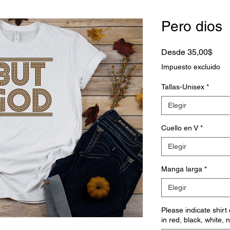
Pero dios
Prec
Desde
35,00$
de
Impuesto excluido
ofert
Tallas-Unisex
*
Elegir
Cuello en V
*
Elegir
Manga larga
*
Elegir
Please indicate shirt
in red, black, white, 