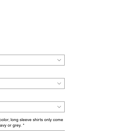
io
a
 color; long sleeve shirts only come
navy or grey.
*