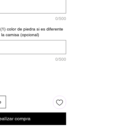
0/500
(1) color de piedra si es diferente
 la camisa (opcional)
0/500
o
ealizar compra