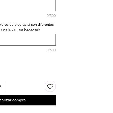
0/500
lores de piedras si son diferentes
n en la camisa (opcional)
0/500
o
ealizar compra