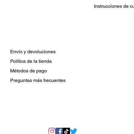
Instrucciones de c
Lavar prenda De 
Elija configuraci
tibia para el lava
Use un detergent
Secar a temperatu
secar.
Envío y devoluciones
No planchar direc
Política de la tienda
transferencia de c
Métodos de pago
Preguntas más frecuentes