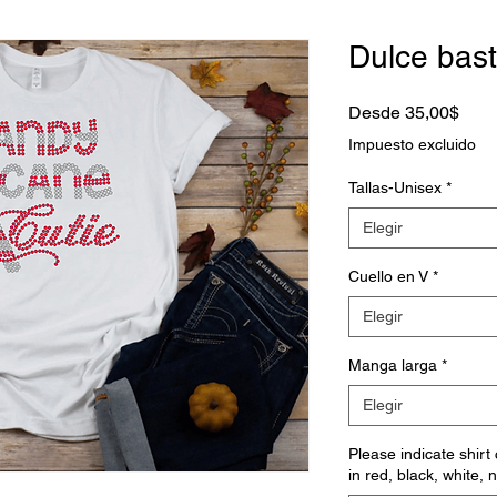
Dulce bas
Prec
Desde
35,00$
de
Impuesto excluido
ofert
Tallas-Unisex
*
Elegir
Cuello en V
*
Elegir
Manga larga
*
Elegir
Please indicate shirt
in red, black, white, 