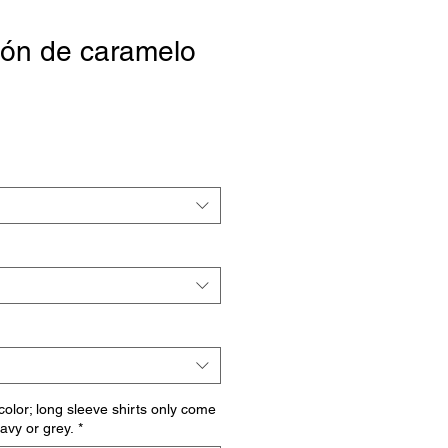
tón de caramelo
io
a
 color; long sleeve shirts only come
navy or grey.
*