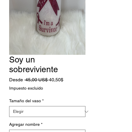
Soy un
sobreviviente
Precio
Precio
Desde
 45,00 US$ 
40,50$
de
Impuesto excluido
oferta
Tamaño del vaso
*
Agregar nombre
*