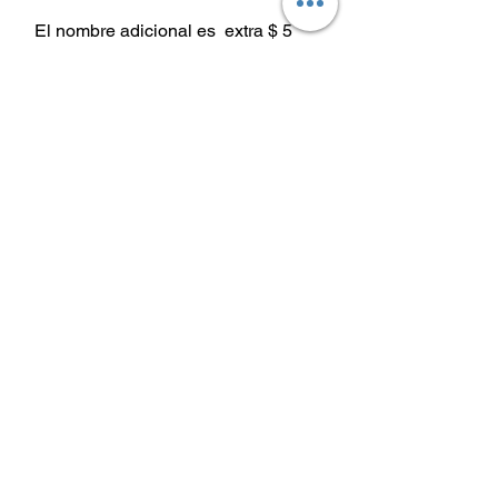
El nombre adicional es extra $ 5
El adorno de paja y la paja de
colores son extra. $ 10
Instrucciones de cuidado
Instrucciones de cuidado de los vasos
Lavar a mano únicamente
No remojar
No apto para lavavajillas o
Camisetas
microondas.
Envío y
Evite el calor extremo
Camisas de
devoluciones
Evite dejar caer
diamantes de
Política de la tienda
imitación
Métodos de pago
Vasos
Preguntas más
Dominó
frecuentes