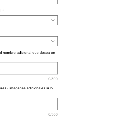
l
*
el nombre adicional que desea en
0/500
ores / imágenes adicionales si lo
0/500