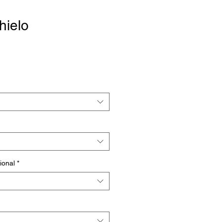
hielo
io
a
ional
*