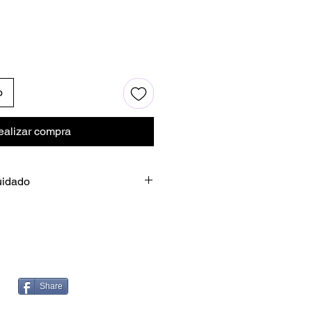
o
ealizar compra
uidado
dado de los vasos
icamente
vajillas o microondas.
remo
Share