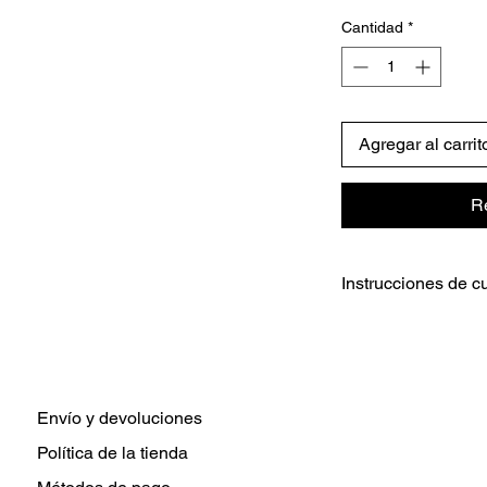
Cantidad
*
Agregar al carrit
R
Instrucciones de c
Instrucciones de cui
Lavar a mano ún
No remojar
No apto para lava
Evite el calor ext
Envío y devoluciones
Evite dejar caer
Política de la tienda