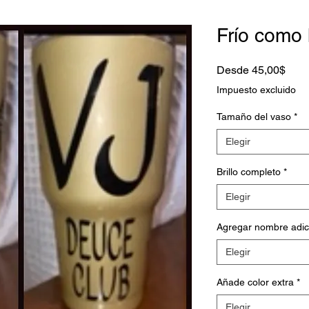
Frío como 
Prec
Desde
45,00$
de
Impuesto excluido
ofert
Tamaño del vaso
*
Elegir
Brillo completo
*
Elegir
Agregar nombre adic
Elegir
Añade color extra
*
Elegir