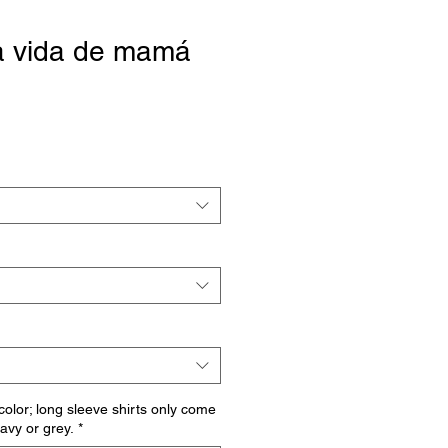
la vida de mamá
io
a
 color; long sleeve shirts only come
navy or grey.
*