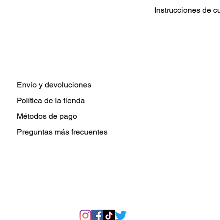
Instrucciones de c
Lavar prenda De 
Elija configuraci
tibia para el lava
Use un detergent
Secar a temperatu
secar.
Envío y devoluciones
No planchar direc
Política de la tienda
transferencia de c
Métodos de pago
Preguntas más frecuentes