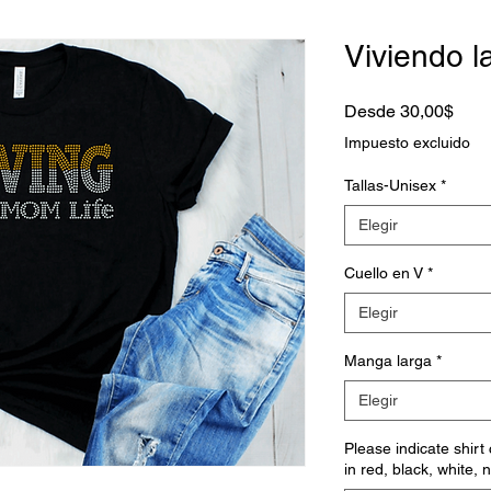
Viviendo 
Prec
Desde
30,00$
de
Impuesto excluido
ofert
Tallas-Unisex
*
Elegir
Cuello en V
*
Elegir
Manga larga
*
Elegir
Please indicate shirt
in red, black, white, 