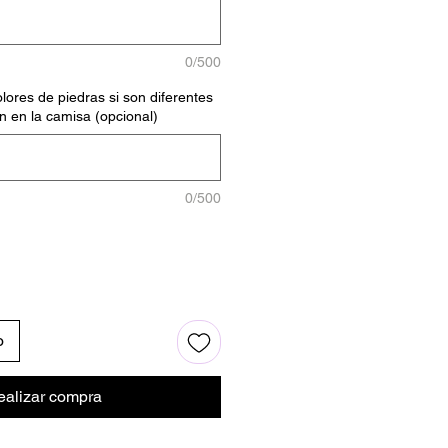
0/500
lores de piedras si son diferentes
n en la camisa (opcional)
0/500
o
ealizar compra