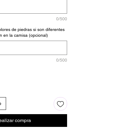
0/500
lores de piedras si son diferentes
n en la camisa (opcional)
0/500
o
ealizar compra