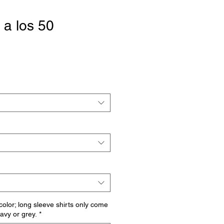
 a los 50
io
a
 color; long sleeve shirts only come
navy or grey.
*