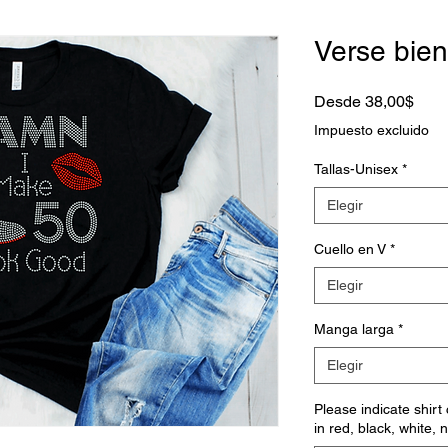
Verse bien
Prec
Desde
38,00$
de
Impuesto excluido
ofert
Tallas-Unisex
*
Elegir
Cuello en V
*
Elegir
Manga larga
*
Elegir
Please indicate shirt
in red, black, white, 