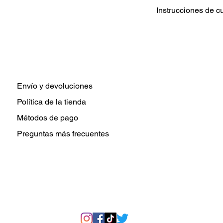
Instrucciones de c
Lavar prenda De 
Elija configuraci
tibia para el lava
Use un detergent
Secar a temperatu
secar.
Envío y devoluciones
No planchar direc
Política de la tienda
transferencia de c
Métodos de pago
Preguntas más frecuentes