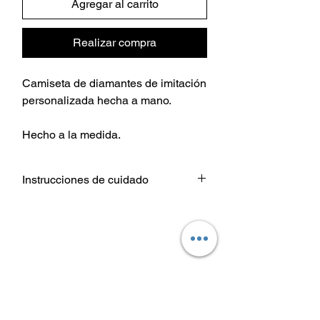
Agregar al carrito
Realizar compra
Camiseta de diamantes de imitación
personalizada hecha a mano.
Hecho a la medida.
Instrucciones de cuidado
Lavar prenda De adentro hacia
afuera.
Elija configuraciones de temperatura
de agua fría o tibia para el lavado.
Use un detergente suave.
Secar a temperatura baja / secadora
o colgar para secar.
No planchar directamente sobre el