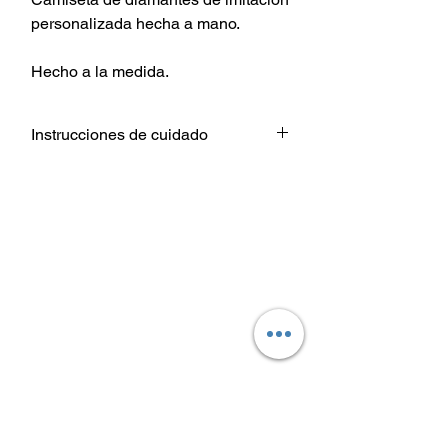
personalizada hecha a mano.
Hecho a la medida.
Instrucciones de cuidado
Lavar prenda De adentro hacia
afuera.
Elija configuraciones de temperatura
de agua fría o tibia para el lavado.
Use un detergente suave.
Secar a temperatura baja / secadora
o colgar para secar.
No planchar directamente sobre el
diseño de transferencia de calor.