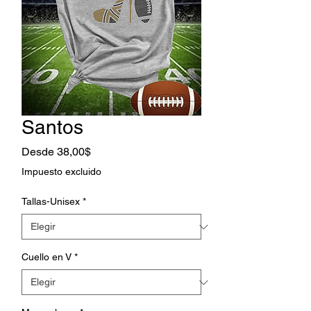
Santos
Precio
Desde
38,00$
de
Impuesto excluido
oferta
Tallas-Unisex
*
Cuello en V
*