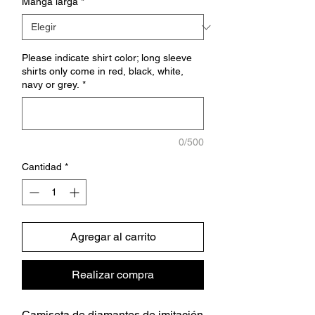
Manga larga
*
Please indicate shirt color; long sleeve
shirts only come in red, black, white,
navy or grey.
*
0/500
Cantidad
*
Agregar al carrito
Realizar compra
Camiseta de diamantes de imitación