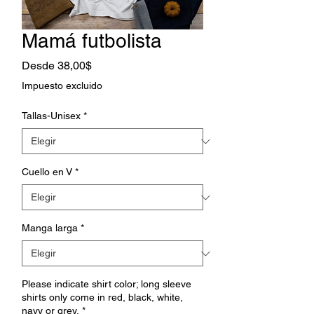
Mamá futbolista
Precio
Desde
38,00$
de
Impuesto excluido
oferta
Tallas-Unisex
*
Cuello en V
*
Manga larga
*
Please indicate shirt color; long sleeve
shirts only come in red, black, white,
navy or grey.
*