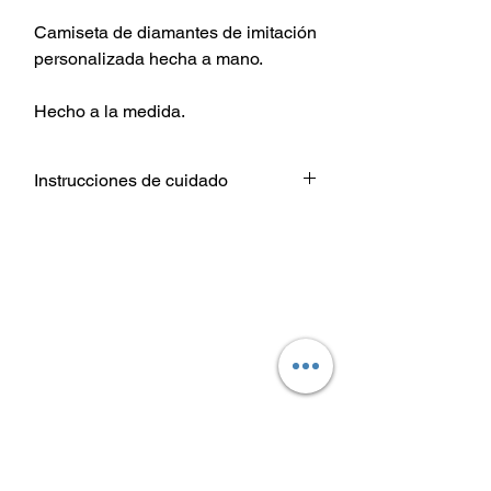
Camiseta de diamantes de imitación
personalizada hecha a mano.
Hecho a la medida.
Instrucciones de cuidado
Lavar prenda De adentro hacia
afuera.
Elija configuraciones de temperatura
de agua fría o tibia para el lavado.
Use un detergente suave.
Secar a temperatura baja / secadora
o colgar para secar.
No planchar directamente sobre el
diseño de transferencia de calor.