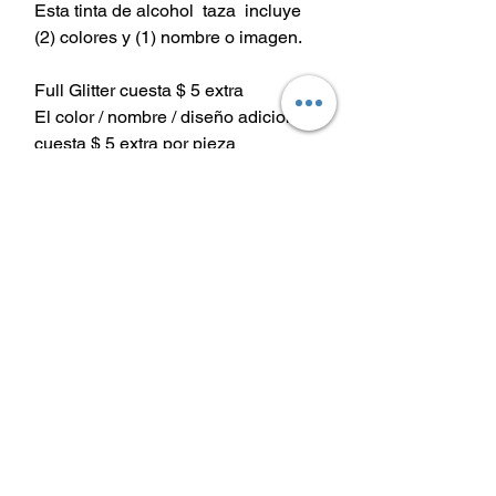
Esta tinta de alcohol taza incluye
(2) colores y (1) nombre o imagen.
Full Glitter cuesta $ 5 extra
El color / nombre / diseño adicional
cuesta $ 5 extra por pieza
La tapa decorativa de 20 oz cuesta
$ 12 extra
La tapa decorativa de 30 oz cuesta
$ 15 extra
Instrucciones de cuidado
Instrucciones de cuidado de los vasos
Lavar a mano únicamente
No remojar
No apto para lavavajillas o
Camisetas
microondas.
Envío y
Evite el calor extremo
Camisas de
devoluciones