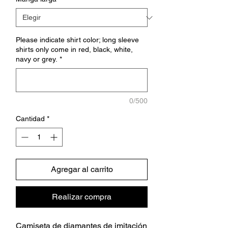
Please indicate shirt color; long sleeve
shirts only come in red, black, white,
navy or grey.
*
0/500
Cantidad
*
Agregar al carrito
Realizar compra
Camiseta de diamantes de imitación