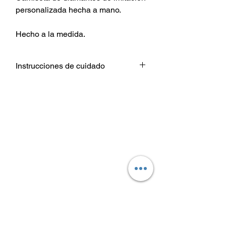
personalizada hecha a mano.
Hecho a la medida.
Instrucciones de cuidado
Lavar prenda De adentro hacia
afuera.
Elija configuraciones de temperatura
de agua fría o tibia para el lavado.
Use un detergente suave.
Secar a temperatura baja / secadora
o colgar para secar.
No planchar directamente sobre el
diseño de transferencia de calor.