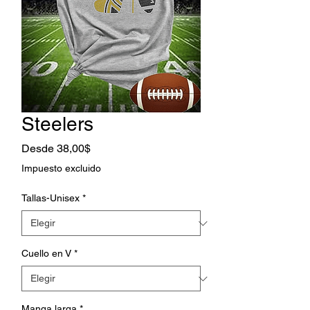
Steelers
Precio
Desde
38,00$
de
Impuesto excluido
oferta
Tallas-Unisex
*
Cuello en V
*
Manga larga
*