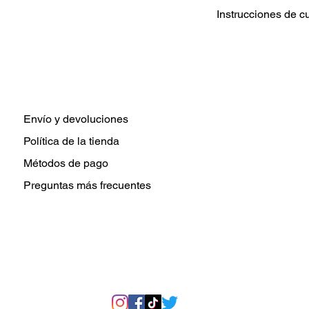
Instrucciones de c
Lavar prenda De 
Elija configuraci
tibia para el lava
Use un detergent
Secar a temperatu
secar.
Envío y devoluciones
No planchar direc
Política de la tienda
transferencia de c
Métodos de pago
Preguntas más frecuentes