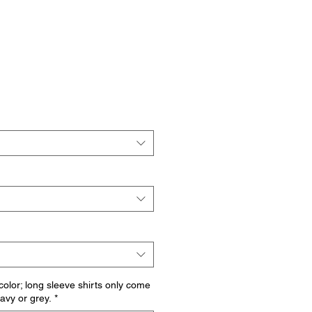
io
a
 color; long sleeve shirts only come
navy or grey.
*