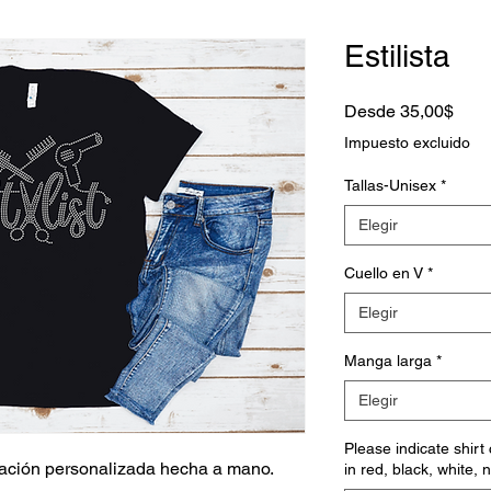
Estilista
Prec
Desde
35,00$
de
Impuesto excluido
ofert
Tallas-Unisex
*
Elegir
Cuello en V
*
Elegir
Manga larga
*
Elegir
Please indicate shirt
ación personalizada hecha a mano.
in red, black, white, 