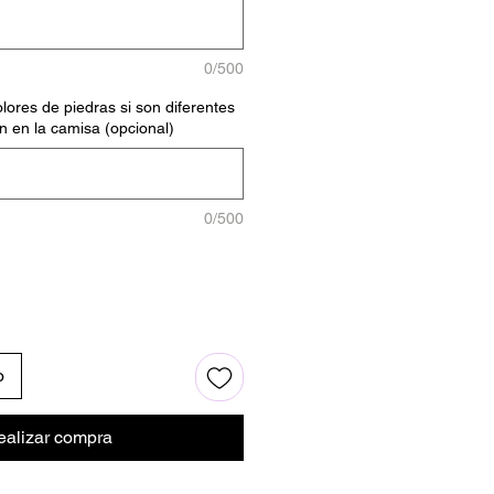
0/500
lores de piedras si son diferentes
n en la camisa (opcional)
0/500
o
ealizar compra