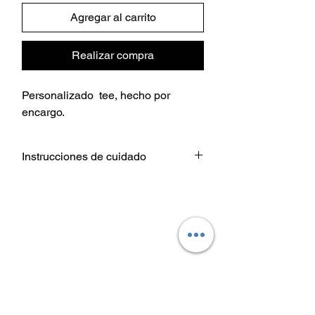
Agregar al carrito
Realizar compra
Personalizado tee, hecho por
encargo.
Instrucciones de cuidado
Lavar prenda De adentro hacia
afuera.
Elija configuraciones de temperatura
de agua fría o tibia para el lavado.
Use un detergente suave.
Secar a temperatura baja / secadora
o colgar para secar.
No planchar directamente sobre el
diseño de transferencia de calor.