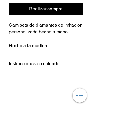
Realizar compra
Camiseta de diamantes de imitación
personalizada hecha a mano.
Hecho a la medida.
Instrucciones de cuidado
Lavar prenda De adentro hacia
afuera.
Elija configuraciones de temperatura
de agua fría o tibia para el lavado.
Use un detergente suave.
Secar a temperatura baja / secadora
o colgar para secar.
No planchar directamente sobre el
diseño de transferencia de calor.