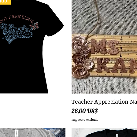
ido
Teacher Appreciation N
Vista rápida
Vista rápida
Precio
26,00 US$
Impuesto excluido