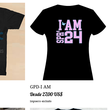
GPD-I AM
Vista rápida
Precio de oferta
Desde
27,00 US$
Impuesto excluido