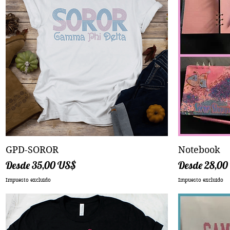
GPD-SOROR
Notebook
Vista rápida
Precio de oferta
Precio de ofe
Desde
35,00 US$
Desde
28,00
Impuesto excluido
Impuesto excluido