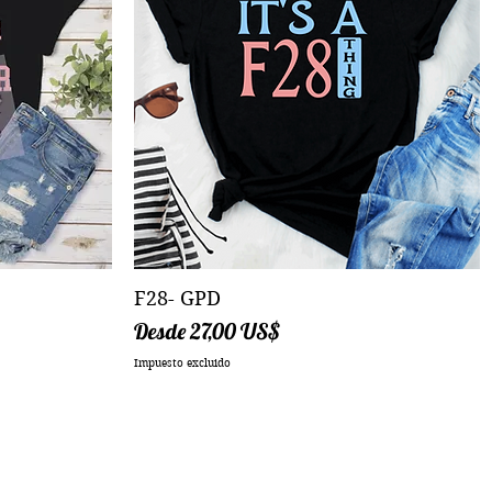
F28- GPD
Vista rápida
Precio de oferta
Desde
27,00 US$
Impuesto excluido