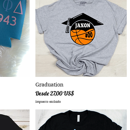
Graduation
Vista rápida
Precio de oferta
Desde
27,00 US$
Impuesto excluido