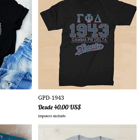
GPD-1943
Vista rápida
Precio de oferta
Desde
40,00 US$
Impuesto excluido