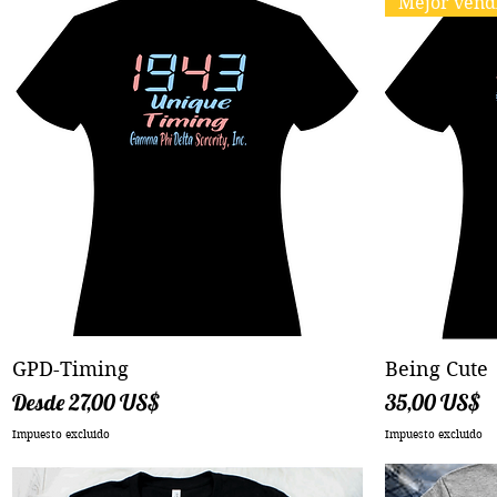
Mejor vend
GPD-Timing
Being Cute
Vista rápida
Precio de oferta
Precio
Desde
27,00 US$
35,00 US$
Impuesto excluido
Impuesto excluido